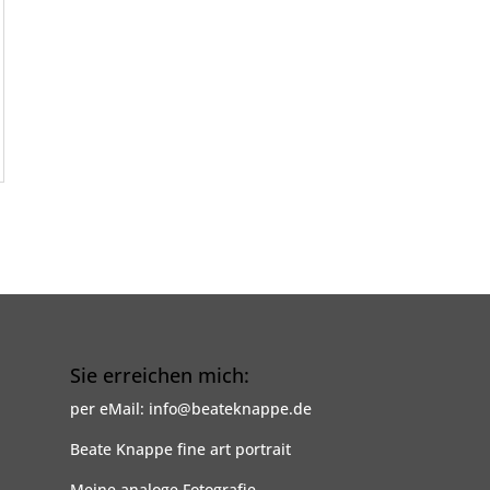
Sie erreichen mich:
per eMail: info@beateknappe.de
Beate Knappe fine art portrait
Meine analoge Fotografie