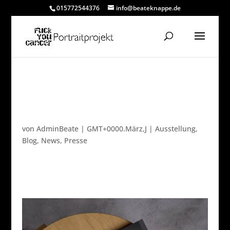
015772544376
info@beateknappe.de
Es gibt eine Broschüre zu
dem Projekt
von
AdminBeate
|
GMT+0000.März,J
|
Ausstellung
,
Blog
,
News
,
Presse