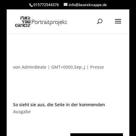
015772544376
info@beateknappe.de
ZOO:M Magazin
von
AdminBeate
|
GMT+0000.Sep.,J
|
Presse
So sieht sie aus, die Seite in der kommenden
Ausgabe