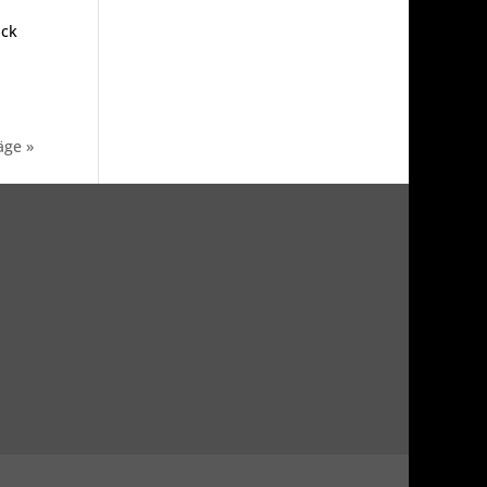
ack
äge »