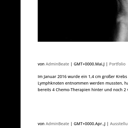
Heike
von
AdminBeate
|
GMT+0000.Mai,J
|
Portfolio
Im Januar 2016 wurde ein 1,4 cm großer Krebs
Lymphknoten entnommen werden mussten, hat H
bereits 4 Chemo-Therapien hinter und noch 2 v
Crowdfunding
von
AdminBeate
|
GMT+0000.Apr.,J
|
Ausstell