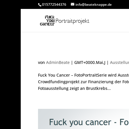
015772544376
info@beateknappe.de
Presseerklärung
von
AdminBeate
|
GMT+0000.Mai,J
|
Ausstellu
Fuck You Cancer – FotoPortraitSerie wird Ausst
Crowdfundingprojekt zur Finanzierung der Fot
Fotoausstellung zeigt an Brustkrebs...