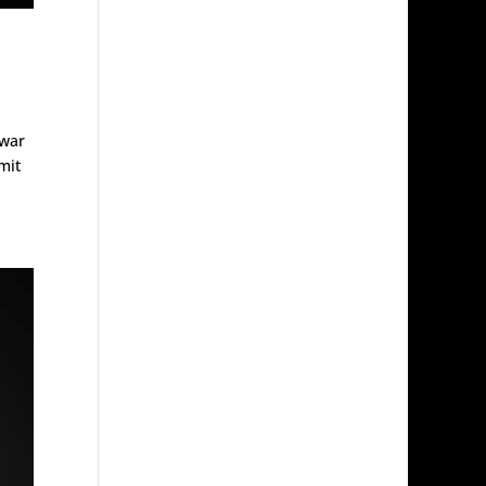
 war
mit