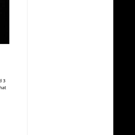
d 3
hat