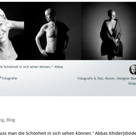
hön – Geld – warum?
ng
,
Blog
ss man die Schönheit in sich sehen können.“ Abbas Khider[divide