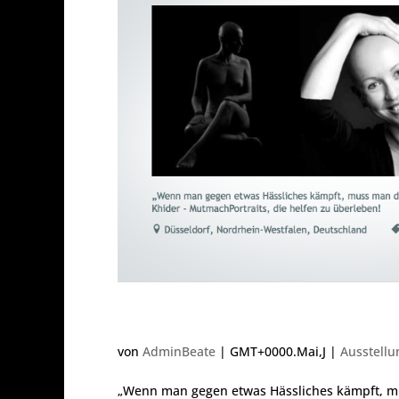
Crowdfunding – Dankesc
von
AdminBeate
|
GMT+0000.Mai,J
|
Ausstellu
„Wenn man gegen etwas Hässliches kämpft, mu